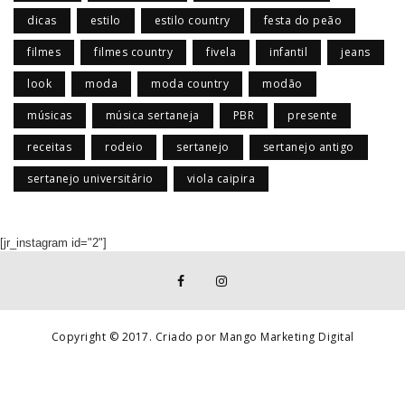
dicas
estilo
estilo country
festa do peão
filmes
filmes country
fivela
infantil
jeans
look
moda
moda country
modão
músicas
música sertaneja
PBR
presente
receitas
rodeio
sertanejo
sertanejo antigo
sertanejo universitário
viola caipira
[jr_instagram id="2"]
Copyright © 2017. Criado por Mango Marketing Digital