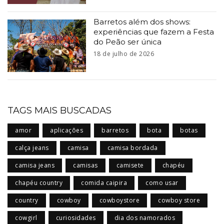
Barretos além dos shows:
experiências que fazem a Festa
do Peão ser única
18 de julho de 2026
TAGS MAIS BUSCADAS
amor
aplicações
barretos
bota
botas
calça jeans
camisa
camisa bordada
camisa jeans
camisas
camisete
chapéu
chapéu country
comida caipira
como usar
country
cowboy
cowboystore
cowboy store
cowgirl
curiosidades
dia dos namorados