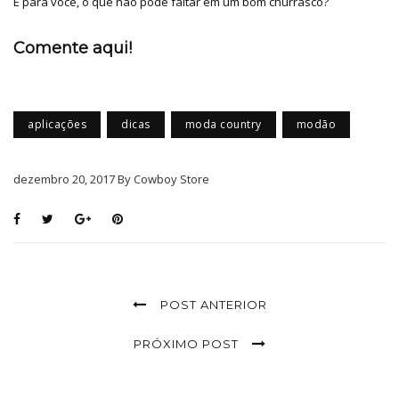
E para você, o que não pode faltar em um bom churrasco?
Comente aqui!
aplicações
dicas
moda country
modão
dezembro 20, 2017 By Cowboy Store
POST ANTERIOR
PRÓXIMO POST