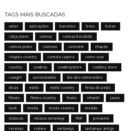
TAGS MAIS BUSCADAS
amor
aplicações
barretos
bota
botas
calça jeans
camisa
camisa bordada
camisa jeans
camisas
camisete
chapéu
chapéu country
comida caipira
como usar
country
cowboy
cowboystore
cowboy store
cowgirl
curiosidades
dia dos namorados
dicas
estilo
estilo country
festa do peão
filmes
filmes country
fivela
infantil
jeans
look
moda
moda country
modão
músicas
música sertaneja
PBR
presente
receitas
rodeio
sertanejo
sertanejo antigo