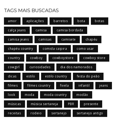
TAGS MAIS BUSCADAS
amor
aplicações
barretos
bota
botas
calça jeans
camisa
camisa bordada
camisa jeans
camisas
camisete
chapéu
chapéu country
comida caipira
como usar
country
cowboy
cowboystore
cowboy store
cowgirl
curiosidades
dia dos namorados
dicas
estilo
estilo country
festa do peão
filmes
filmes country
fivela
infantil
jeans
look
moda
moda country
modão
músicas
música sertaneja
PBR
presente
receitas
rodeio
sertanejo
sertanejo antigo