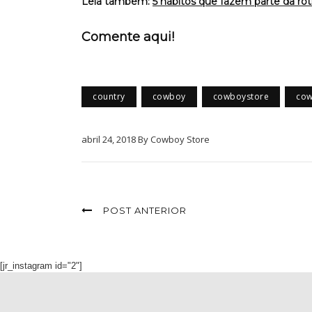
Leia também:
5 hábitos que fazem parte da ro
Comente aqui!
country
cowboy
cowboystore
cow
abril 24, 2018 By Cowboy Store
POST ANTERIOR
[jr_instagram id="2"]