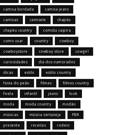
camisa bordada
camisa jeans
camisas
camisete
chapéu
chapéu country
comida caipira
como usar
country
cowboy
cowboystore
cowboy store
cowgirl
curiosidades
dia dos namorados
dicas
estilo
estilo country
festa do peão
filmes
filmes country
fivela
infantil
jeans
look
moda
moda country
modão
músicas
música sertaneja
PBR
presente
receitas
rodeio