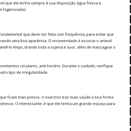
vel que ele tenha sempre à sua disposição água fresca e
m higienizadas.
ndamental que deve ser feita com frequência, para evitar que
ionando uma boa aparência. O recomendado é escovar o animal
ntê-lo limpo, tirando toda a sujeira e suor, além de massagear o
imentos circulares, anti-horário. Durante o cuidado, verifique
tro tipo de irregularidade.
 que ficam mais presos. O exercício traz mais saúde e boa forma
 estresse. O interessante, é que ele tenha um grande espaço para