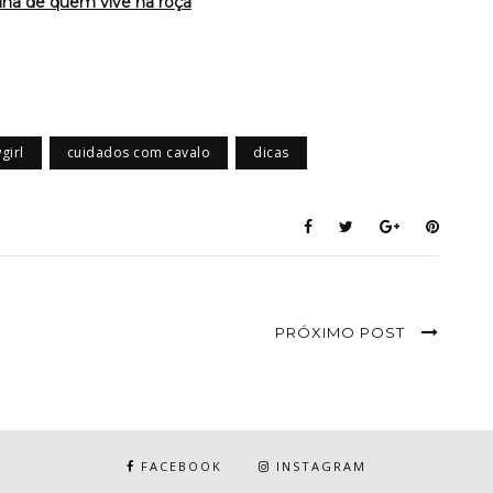
tina de quem vive na roça
girl
cuidados com cavalo
dicas
PRÓXIMO POST
FACEBOOK
INSTAGRAM