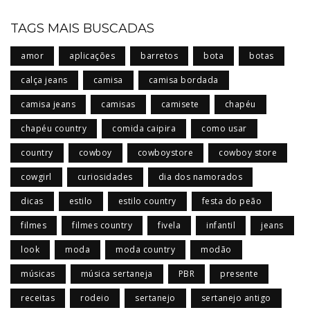
TAGS MAIS BUSCADAS
amor
aplicações
barretos
bota
botas
calça jeans
camisa
camisa bordada
camisa jeans
camisas
camisete
chapéu
chapéu country
comida caipira
como usar
country
cowboy
cowboystore
cowboy store
cowgirl
curiosidades
dia dos namorados
dicas
estilo
estilo country
festa do peão
filmes
filmes country
fivela
infantil
jeans
look
moda
moda country
modão
músicas
música sertaneja
PBR
presente
receitas
rodeio
sertanejo
sertanejo antigo