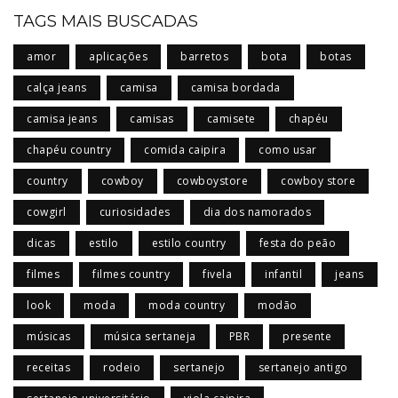
TAGS MAIS BUSCADAS
amor
aplicações
barretos
bota
botas
calça jeans
camisa
camisa bordada
camisa jeans
camisas
camisete
chapéu
chapéu country
comida caipira
como usar
country
cowboy
cowboystore
cowboy store
cowgirl
curiosidades
dia dos namorados
dicas
estilo
estilo country
festa do peão
filmes
filmes country
fivela
infantil
jeans
look
moda
moda country
modão
músicas
música sertaneja
PBR
presente
receitas
rodeio
sertanejo
sertanejo antigo