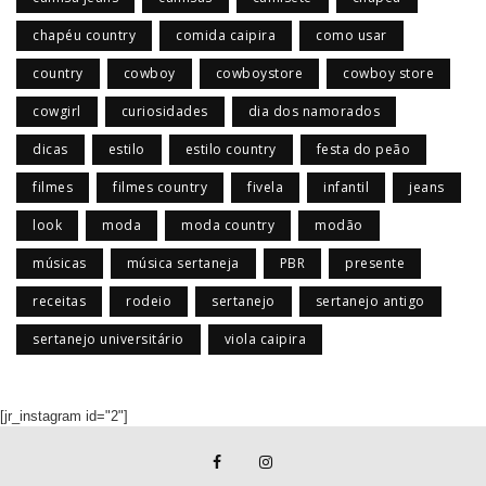
chapéu country
comida caipira
como usar
country
cowboy
cowboystore
cowboy store
cowgirl
curiosidades
dia dos namorados
dicas
estilo
estilo country
festa do peão
filmes
filmes country
fivela
infantil
jeans
look
moda
moda country
modão
músicas
música sertaneja
PBR
presente
receitas
rodeio
sertanejo
sertanejo antigo
sertanejo universitário
viola caipira
[jr_instagram id="2"]