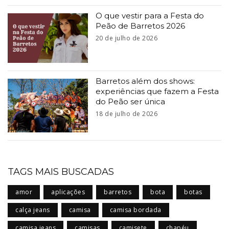
O que vestir para a Festa do
Peão de Barretos 2026
20 de julho de 2026
Barretos além dos shows:
experiências que fazem a Festa
do Peão ser única
18 de julho de 2026
TAGS MAIS BUSCADAS
amor
aplicações
barretos
bota
botas
calça jeans
camisa
camisa bordada
camisa jeans
camisas
camisete
chapéu