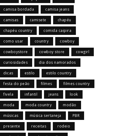
camisa bordada
camisa jeans
camisas
camisete
chapéu
chapéu country
comida caipira
como usar
country
cowboy
cowboystore
cowboy store
cowgirl
curiosidades
dia dos namorados
dicas
estilo
estilo country
festa do peão
filmes
filmes country
fivela
infantil
jeans
look
moda
moda country
modão
músicas
música sertaneja
PBR
presente
receitas
rodeio