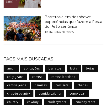
Barretos além dos shows:
experiências que fazem a Festa
do Peão ser única
18 de julho de 2026
TAGS MAIS BUSCADAS
amor
aplicações
barretos
bota
botas
calça jeans
camisa
camisa bordada
camisa jeans
camisas
camisete
chapéu
chapéu country
comida caipira
como usar
country
cowboy
cowboystore
cowboy store