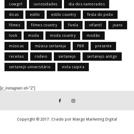
cowgirl
curiosidades
dia dos namorados
dicas
estilo
estilo country
festa do peão
filmes
filmes country
fivela
infantil
jeans
look
moda
moda country
modão
músicas
música sertaneja
PBR
presente
receitas
rodeio
sertanejo
sertanejo antigo
sertanejo universitário
viola caipira
[jr_instagram id="2"]
Copyright © 2017. Criado por Mango Marketing Digital