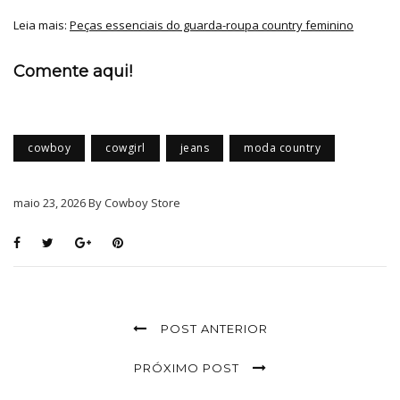
Leia mais:
Peças essenciais do guarda-roupa country feminino
Comente aqui!
cowboy
cowgirl
jeans
moda country
maio 23, 2026 By Cowboy Store
POST ANTERIOR
PRÓXIMO POST