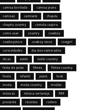
camisa bordada
camisa jeans
camisas
camisete
chapéu
chapéu country
comida caipira
como usar
country
cowboy
cowboystore
cowboy store
cowgirl
curiosidades
dia dos namorados
dicas
estilo
estilo country
festa do peão
filmes
filmes country
fivela
infantil
jeans
look
moda
moda country
modão
músicas
música sertaneja
PBR
presente
receitas
rodeio