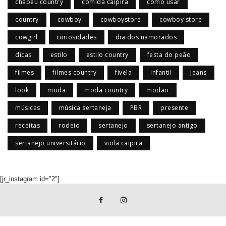
chapéu country
comida caipira
como usar
country
cowboy
cowboystore
cowboy store
cowgirl
curiosidades
dia dos namorados
dicas
estilo
estilo country
festa do peão
filmes
filmes country
fivela
infantil
jeans
look
moda
moda country
modão
músicas
música sertaneja
PBR
presente
receitas
rodeio
sertanejo
sertanejo antigo
sertanejo universitário
viola caipira
[jr_instagram id="2"]