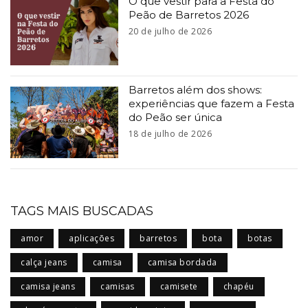
O que vestir para a Festa do
Peão de Barretos 2026
20 de julho de 2026
Barretos além dos shows:
experiências que fazem a Festa
do Peão ser única
18 de julho de 2026
TAGS MAIS BUSCADAS
amor
aplicações
barretos
bota
botas
calça jeans
camisa
camisa bordada
camisa jeans
camisas
camisete
chapéu