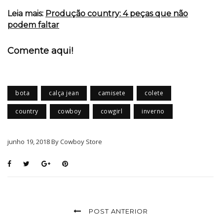
Leia mais:
Produção country: 4 peças que não
podem faltar
Comente aqui!
bota
calça jean
camisete
colete
country
cowboy
cowgirl
inverno
junho 19, 2018 By Cowboy Store
POST ANTERIOR