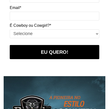
Email*
É Cowboy ou Cowgirl?*
EU QUERO!