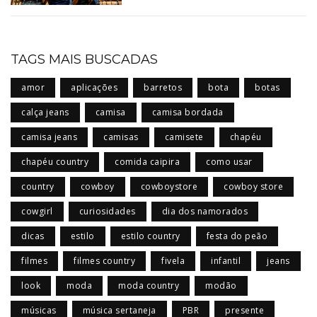
TAGS MAIS BUSCADAS
amor
aplicações
barretos
bota
botas
calça jeans
camisa
camisa bordada
camisa jeans
camisas
camisete
chapéu
chapéu country
comida caipira
como usar
country
cowboy
cowboystore
cowboy store
cowgirl
curiosidades
dia dos namorados
dicas
estilo
estilo country
festa do peão
filmes
filmes country
fivela
infantil
jeans
look
moda
moda country
modão
músicas
música sertaneja
PBR
presente