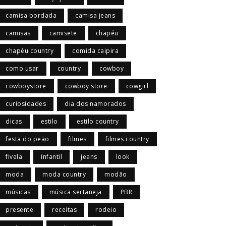
camisa bordada
camisa jeans
camisas
camisete
chapéu
chapéu country
comida caipira
como usar
country
cowboy
cowboystore
cowboy store
cowgirl
curiosidades
dia dos namorados
dicas
estilo
estilo country
festa do peão
filmes
filmes country
fivela
infantil
jeans
look
moda
moda country
modão
músicas
música sertaneja
PBR
presente
receitas
rodeio