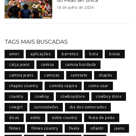
do Peão ser única
18 de julho de 2026
TAGS MAIS BUSCADAS
amor
aplicações
barretos
bota
botas
calça jeans
camisa
camisa bordada
camisa jeans
camisas
camisete
chapéu
chapéu country
comida caipira
como usar
country
cowboy
cowboystore
cowboy store
cowgirl
curiosidades
dia dos namorados
dicas
estilo
estilo country
festa do peão
filmes
filmes country
fivela
infantil
jeans