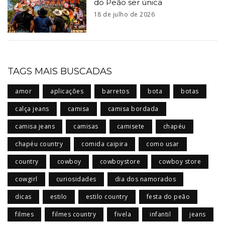
do Peão ser única
18 de julho de 2026
TAGS MAIS BUSCADAS
amor
aplicações
barretos
bota
botas
calça jeans
camisa
camisa bordada
camisa jeans
camisas
camisete
chapéu
chapéu country
comida caipira
como usar
country
cowboy
cowboystore
cowboy store
cowgirl
curiosidades
dia dos namorados
dicas
estilo
estilo country
festa do peão
filmes
filmes country
fivela
infantil
jeans