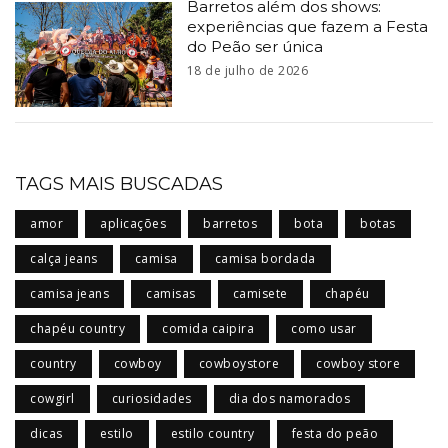
Barretos além dos shows:
experiências que fazem a Festa
do Peão ser única
18 de julho de 2026
TAGS MAIS BUSCADAS
amor
aplicações
barretos
bota
botas
calça jeans
camisa
camisa bordada
camisa jeans
camisas
camisete
chapéu
chapéu country
comida caipira
como usar
country
cowboy
cowboystore
cowboy store
cowgirl
curiosidades
dia dos namorados
dicas
estilo
estilo country
festa do peão