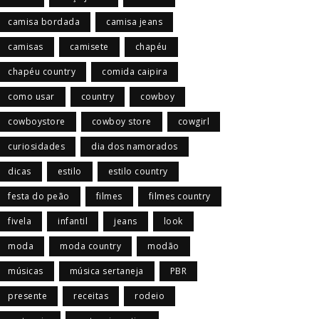
camisa bordada
camisa jeans
camisas
camisete
chapéu
chapéu country
comida caipira
como usar
country
cowboy
cowboystore
cowboy store
cowgirl
curiosidades
dia dos namorados
dicas
estilo
estilo country
festa do peão
filmes
filmes country
fivela
infantil
jeans
look
moda
moda country
modão
músicas
música sertaneja
PBR
presente
receitas
rodeio