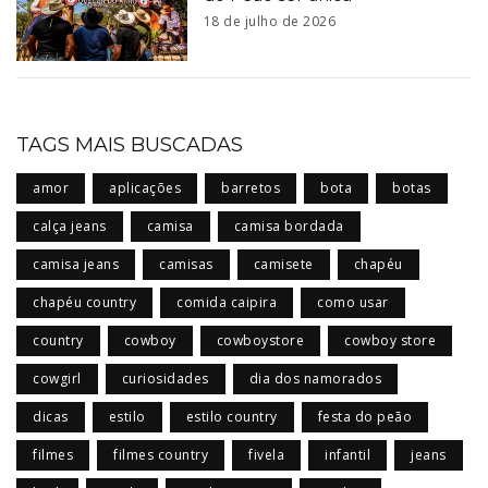
18 de julho de 2026
TAGS MAIS BUSCADAS
amor
aplicações
barretos
bota
botas
calça jeans
camisa
camisa bordada
camisa jeans
camisas
camisete
chapéu
chapéu country
comida caipira
como usar
country
cowboy
cowboystore
cowboy store
cowgirl
curiosidades
dia dos namorados
dicas
estilo
estilo country
festa do peão
filmes
filmes country
fivela
infantil
jeans