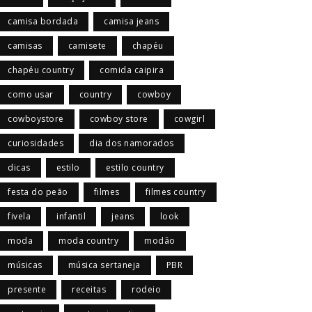
camisa bordada
camisa jeans
camisas
camisete
chapéu
chapéu country
comida caipira
como usar
country
cowboy
cowboystore
cowboy store
cowgirl
curiosidades
dia dos namorados
dicas
estilo
estilo country
festa do peão
filmes
filmes country
fivela
infantil
jeans
look
moda
moda country
modão
músicas
música sertaneja
PBR
presente
receitas
rodeio