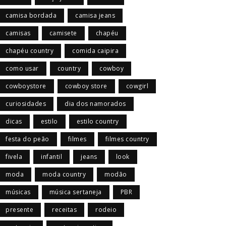
camisa bordada
camisa jeans
camisas
camisete
chapéu
chapéu country
comida caipira
como usar
country
cowboy
cowboystore
cowboy store
cowgirl
curiosidades
dia dos namorados
dicas
estilo
estilo country
festa do peão
filmes
filmes country
fivela
infantil
jeans
look
moda
moda country
modão
músicas
música sertaneja
PBR
presente
receitas
rodeio