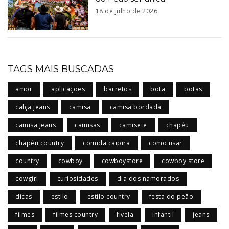
18 de julho de 2026
TAGS MAIS BUSCADAS
amor
aplicações
barretos
bota
botas
calça jeans
camisa
camisa bordada
camisa jeans
camisas
camisete
chapéu
chapéu country
comida caipira
como usar
country
cowboy
cowboystore
cowboy store
cowgirl
curiosidades
dia dos namorados
dicas
estilo
estilo country
festa do peão
filmes
filmes country
fivela
infantil
jeans