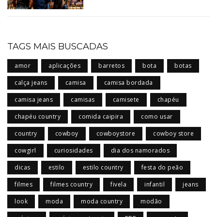
TAGS MAIS BUSCADAS
amor
aplicações
barretos
bota
botas
calça jeans
camisa
camisa bordada
camisa jeans
camisas
camisete
chapéu
chapéu country
comida caipira
como usar
country
cowboy
cowboystore
cowboy store
cowgirl
curiosidades
dia dos namorados
dicas
estilo
estilo country
festa do peão
filmes
filmes country
fivela
infantil
jeans
look
moda
moda country
modão