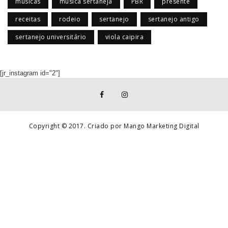
músicas
música sertaneja
PBR
presente
receitas
rodeio
sertanejo
sertanejo antigo
sertanejo universitário
viola caipira
[jr_instagram id="2"]
Copyright © 2017. Criado por Mango Marketing Digital