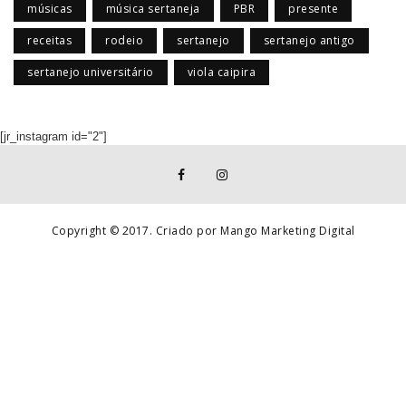
músicas
música sertaneja
PBR
presente
receitas
rodeio
sertanejo
sertanejo antigo
sertanejo universitário
viola caipira
[jr_instagram id="2"]
Copyright © 2017. Criado por Mango Marketing Digital