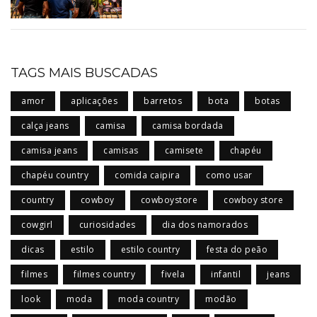
TAGS MAIS BUSCADAS
amor
aplicações
barretos
bota
botas
calça jeans
camisa
camisa bordada
camisa jeans
camisas
camisete
chapéu
chapéu country
comida caipira
como usar
country
cowboy
cowboystore
cowboy store
cowgirl
curiosidades
dia dos namorados
dicas
estilo
estilo country
festa do peão
filmes
filmes country
fivela
infantil
jeans
look
moda
moda country
modão