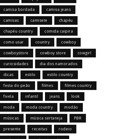
camisa bordada
camisa jeans
camisas
camisete
chapéu
chapéu country
comida caipira
como usar
country
cowboy
cowboystore
cowboy store
cowgirl
curiosidades
dia dos namorados
dicas
estilo
estilo country
festa do peão
filmes
filmes country
fivela
infantil
jeans
look
moda
moda country
modão
músicas
música sertaneja
PBR
presente
receitas
rodeio