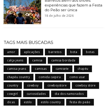
Barretos além dos shows:
experiências que fazem a Festa
do Peão ser única
18 de julho de 2026
TAGS MAIS BUSCADAS
amor
aplicações
barretos
bota
botas
calça jeans
camisa
camisa bordada
camisa jeans
camisas
camisete
chapéu
chapéu country
comida caipira
como usar
country
cowboy
cowboystore
cowboy store
cowgirl
curiosidades
dia dos namorados
dicas
estilo
estilo country
festa do peão