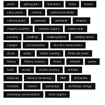
amor
aplicações
barretos
bota
botas
calça jeans
camisa
camisa bordada
camisa jeans
camisas
camisete
chapéu
chapéu country
comida caipira
como usar
country
cowboy
cowboystore
cowboy store
cowgirl
curiosidades
dia dos namorados
dicas
estilo
estilo country
festa do peão
filmes
filmes country
fivela
infantil
jeans
look
moda
moda country
modão
músicas
música sertaneja
PBR
presente
receitas
rodeio
sertanejo
sertanejo antigo
sertanejo universitário
viola caipira