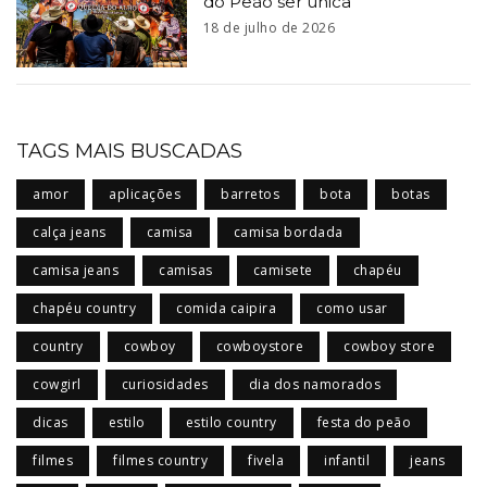
do Peão ser única
18 de julho de 2026
TAGS MAIS BUSCADAS
amor
aplicações
barretos
bota
botas
calça jeans
camisa
camisa bordada
camisa jeans
camisas
camisete
chapéu
chapéu country
comida caipira
como usar
country
cowboy
cowboystore
cowboy store
cowgirl
curiosidades
dia dos namorados
dicas
estilo
estilo country
festa do peão
filmes
filmes country
fivela
infantil
jeans