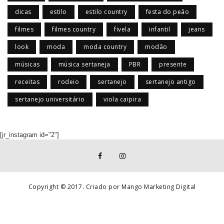
dicas
estilo
estilo country
festa do peão
filmes
filmes country
fivela
infantil
jeans
look
moda
moda country
modão
músicas
música sertaneja
PBR
presente
receitas
rodeio
sertanejo
sertanejo antigo
sertanejo universitário
viola caipira
[jr_instagram id="2"]
Copyright © 2017. Criado por Mango Marketing Digital