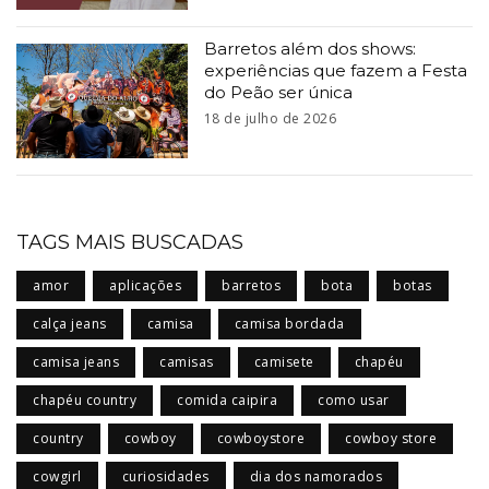
Barretos além dos shows:
experiências que fazem a Festa
do Peão ser única
18 de julho de 2026
TAGS MAIS BUSCADAS
amor
aplicações
barretos
bota
botas
calça jeans
camisa
camisa bordada
camisa jeans
camisas
camisete
chapéu
chapéu country
comida caipira
como usar
country
cowboy
cowboystore
cowboy store
cowgirl
curiosidades
dia dos namorados