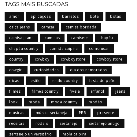
TAGS MAIS BUSCADAS
amor
aplicações
barretos
bota
botas
calça jeans
camisa
camisa bordada
camisa jeans
camisas
camisete
chapéu
chapéu country
comida caipira
como usar
country
cowboy
cowboystore
cowboy store
cowgirl
curiosidades
dia dos namorados
dicas
estilo
estilo country
festa do peão
filmes
filmes country
fivela
infantil
jeans
look
moda
moda country
modão
músicas
música sertaneja
PBR
presente
receitas
rodeio
sertanejo
sertanejo antigo
sertanejo universitário
viola caipira