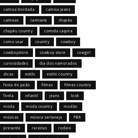
camisa bordada
camisa jeans
camisas
camisete
chapéu
chapéu country
comida caipira
como usar
country
cowboy
cowboystore
cowboy store
cowgirl
curiosidades
dia dos namorados
dicas
estilo
estilo country
festa do peão
filmes
filmes country
fivela
infantil
jeans
look
moda
moda country
modão
músicas
música sertaneja
PBR
presente
receitas
rodeio