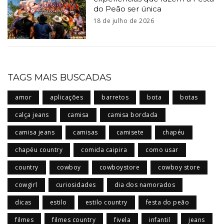
do Peão ser única
18 de julho de 2026
TAGS MAIS BUSCADAS
amor
aplicações
barretos
bota
botas
calça jeans
camisa
camisa bordada
camisa jeans
camisas
camisete
chapéu
chapéu country
comida caipira
como usar
country
cowboy
cowboystore
cowboy store
cowgirl
curiosidades
dia dos namorados
dicas
estilo
estilo country
festa do peão
filmes
filmes country
fivela
infantil
jeans