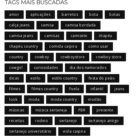
TAGS MAIS BUSCADAS
amor
aplicações
barretos
bota
botas
calça jeans
camisa
camisa bordada
camisa jeans
camisas
camisete
chapéu
chapéu country
comida caipira
como usar
country
cowboy
cowboystore
cowboy store
cowgirl
curiosidades
dia dos namorados
dicas
estilo
estilo country
festa do peão
filmes
filmes country
fivela
infantil
jeans
look
moda
moda country
modão
músicas
música sertaneja
PBR
presente
receitas
rodeio
sertanejo
sertanejo antigo
sertanejo universitário
viola caipira