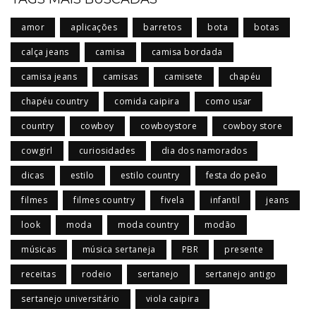
amor
aplicações
barretos
bota
botas
calça jeans
camisa
camisa bordada
camisa jeans
camisas
camisete
chapéu
chapéu country
comida caipira
como usar
country
cowboy
cowboystore
cowboy store
cowgirl
curiosidades
dia dos namorados
dicas
estilo
estilo country
festa do peão
filmes
filmes country
fivela
infantil
jeans
look
moda
moda country
modão
músicas
música sertaneja
PBR
presente
receitas
rodeio
sertanejo
sertanejo antigo
sertanejo universitário
viola caipira