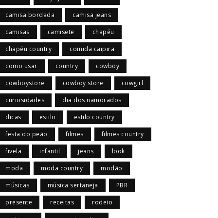
camisa bordada
camisa jeans
camisas
camisete
chapéu
chapéu country
comida caipira
como usar
country
cowboy
cowboystore
cowboy store
cowgirl
curiosidades
dia dos namorados
dicas
estilo
estilo country
festa do peão
filmes
filmes country
fivela
infantil
jeans
look
moda
moda country
modão
músicas
música sertaneja
PBR
presente
receitas
rodeio