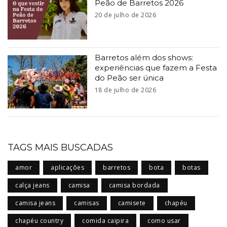
Peão de Barretos 2026
20 de julho de 2026
Barretos além dos shows:
experiências que fazem a Festa
do Peão ser única
18 de julho de 2026
TAGS MAIS BUSCADAS
amor
aplicações
barretos
bota
botas
calça jeans
camisa
camisa bordada
camisa jeans
camisas
camisete
chapéu
chapéu country
comida caipira
como usar