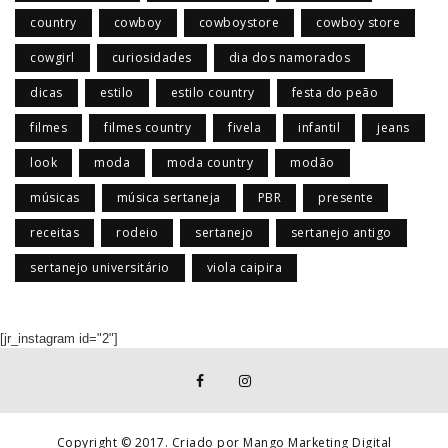
country
cowboy
cowboystore
cowboy store
cowgirl
curiosidades
dia dos namorados
dicas
estilo
estilo country
festa do peão
filmes
filmes country
fivela
infantil
jeans
look
moda
moda country
modão
músicas
música sertaneja
PBR
presente
receitas
rodeio
sertanejo
sertanejo antigo
sertanejo universitário
viola caipira
[jr_instagram id="2"]
Copyright © 2017. Criado por Mango Marketing Digital