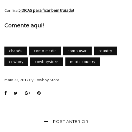
Confira
5 DICAS para ficar bem traiado
!
Comente aqui!
chapéu
como medir
como usar
country
cowboy
cowboystore
moda country
maio 22, 2017 By Cowboy Store
POST ANTERIOR