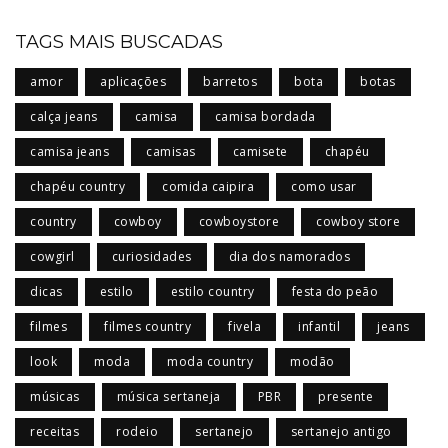
TAGS MAIS BUSCADAS
amor
aplicações
barretos
bota
botas
calça jeans
camisa
camisa bordada
camisa jeans
camisas
camisete
chapéu
chapéu country
comida caipira
como usar
country
cowboy
cowboystore
cowboy store
cowgirl
curiosidades
dia dos namorados
dicas
estilo
estilo country
festa do peão
filmes
filmes country
fivela
infantil
jeans
look
moda
moda country
modão
músicas
música sertaneja
PBR
presente
receitas
rodeio
sertanejo
sertanejo antigo