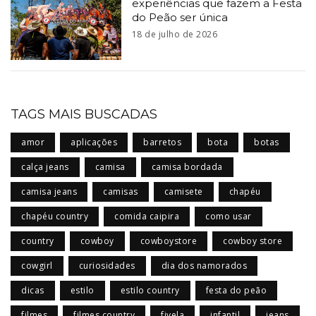
experiências que fazem a Festa
do Peão ser única
18 de julho de 2026
TAGS MAIS BUSCADAS
amor
aplicações
barretos
bota
botas
calça jeans
camisa
camisa bordada
camisa jeans
camisas
camisete
chapéu
chapéu country
comida caipira
como usar
country
cowboy
cowboystore
cowboy store
cowgirl
curiosidades
dia dos namorados
dicas
estilo
estilo country
festa do peão
filmes
filmes country
fivela
infantil
jeans