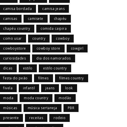
camisa bordada
camisa jeans
camisas
camisete
chapéu
chapéu country
comida caipira
como usar
country
cowboy
cowboystore
cowboy store
cowgirl
curiosidades
dia dos namorados
dicas
estilo
estilo country
festa do peão
filmes
filmes country
fivela
infantil
jeans
look
moda
moda country
modão
músicas
música sertaneja
PBR
presente
receitas
rodeio