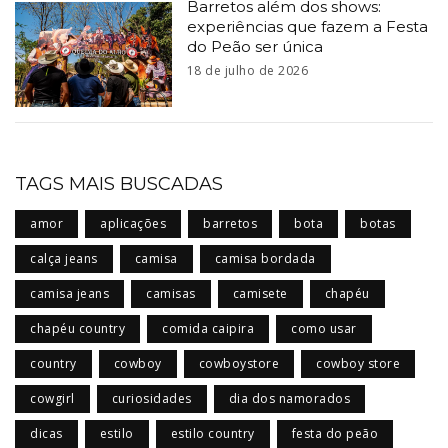
Barretos além dos shows:
experiências que fazem a Festa
do Peão ser única
18 de julho de 2026
TAGS MAIS BUSCADAS
amor
aplicações
barretos
bota
botas
calça jeans
camisa
camisa bordada
camisa jeans
camisas
camisete
chapéu
chapéu country
comida caipira
como usar
country
cowboy
cowboystore
cowboy store
cowgirl
curiosidades
dia dos namorados
dicas
estilo
estilo country
festa do peão