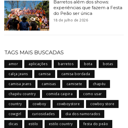
Barretos além dos shows:
experiências que fazem a Festa
do Peão ser única
18 de julho de 2026
TAGS MAIS BUSCADAS
amor
aplicações
barretos
bota
botas
calça jeans
camisa
camisa bordada
camisa jeans
camisas
camisete
chapéu
chapéu country
comida caipira
como usar
country
cowboy
cowboystore
cowboy store
cowgirl
curiosidades
dia dos namorados
dicas
estilo
estilo country
festa do peão