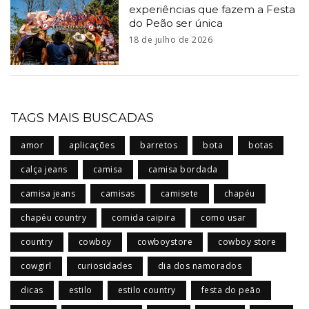
experiências que fazem a Festa
do Peão ser única
18 de julho de 2026
TAGS MAIS BUSCADAS
amor
aplicações
barretos
bota
botas
calça jeans
camisa
camisa bordada
camisa jeans
camisas
camisete
chapéu
chapéu country
comida caipira
como usar
country
cowboy
cowboystore
cowboy store
cowgirl
curiosidades
dia dos namorados
dicas
estilo
estilo country
festa do peão