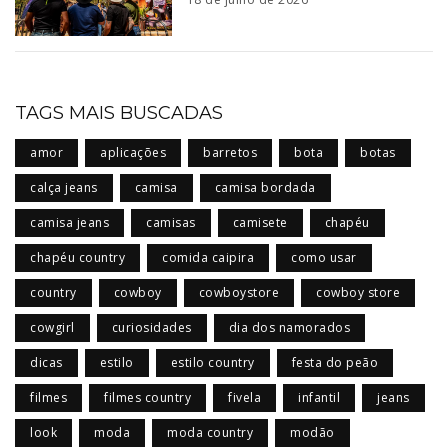
TAGS MAIS BUSCADAS
amor
aplicações
barretos
bota
botas
calça jeans
camisa
camisa bordada
camisa jeans
camisas
camisete
chapéu
chapéu country
comida caipira
como usar
country
cowboy
cowboystore
cowboy store
cowgirl
curiosidades
dia dos namorados
dicas
estilo
estilo country
festa do peão
filmes
filmes country
fivela
infantil
jeans
look
moda
moda country
modão