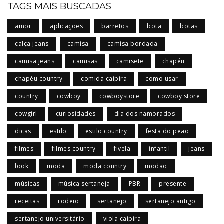
TAGS MAIS BUSCADAS
amor
aplicações
barretos
bota
botas
calça jeans
camisa
camisa bordada
camisa jeans
camisas
camisete
chapéu
chapéu country
comida caipira
como usar
country
cowboy
cowboystore
cowboy store
cowgirl
curiosidades
dia dos namorados
dicas
estilo
estilo country
festa do peão
filmes
filmes country
fivela
infantil
jeans
look
moda
moda country
modão
músicas
música sertaneja
PBR
presente
receitas
rodeio
sertanejo
sertanejo antigo
sertanejo universitário
viola caipira