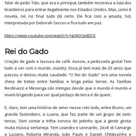
falar do peão Tião, que era o principal, também mostrava a luta dos
brasileiros para entrar ilegalmente nos Estados Unidos. Mas, como é
novela, né, no final tudo dá certo. Ele fica com a amada, Sol,
interpretada por Deborah Seccos e fica tudo em paz.
https://www.youtube.com/watch?v=JgUkDOp8ZCE
Rei do Gado
Criação de gado e lavoura de café. Aooow, a peãozada gosta! Tem
tudo a ver com o mundo country. Essa já tem mais de 20 anos que
passou e deixou muita saudade. “O Rei do Gado” era uma novela
cheia de tretas entre famílias e briga pelas terras. As famílias
Berdinazzi e Mezenga são inimigas desde que o mundo é mundo e
vivem brigando para ver qual pedaço de terra é de quem.
E, claro, tem uma história de amor nesse rolo todo, entre Bruno, um
grande fazendeiro, e Luana, que faz parte de um grupo de sem-
terras. Sem contar a trilha sonora do jeitinho que a gente gosta:
muita música sertaneja. Tem Leandro e Leonardo, Zezé di Camargo
e Luciano, Roberta Miranda, João Paulo e Daniel, Chitãozinho e