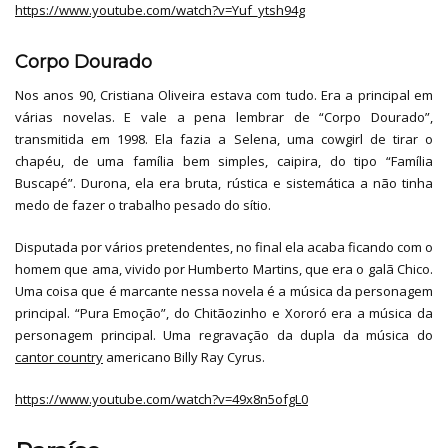
https://www.youtube.com/watch?v=Yuf_ytsh94g
Corpo Dourado
Nos anos 90, Cristiana Oliveira estava com tudo. Era a principal em
várias novelas. E vale a pena lembrar de “Corpo Dourado”,
transmitida em 1998. Ela fazia a Selena, uma cowgirl de tirar o
chapéu, de uma família bem simples, caipira, do tipo “Família
Buscapé”. Durona, ela era bruta, rústica e sistemática a não tinha
medo de fazer o trabalho pesado do sítio.
Disputada por vários pretendentes, no final ela acaba ficando com o
homem que ama, vivido por Humberto Martins, que era o galã Chico.
Uma coisa que é marcante nessa novela é a música da personagem
principal. “Pura Emoção”, do Chitãozinho e Xororó era a música da
personagem principal. Uma regravação da dupla da música do
cantor country
americano Billy Ray Cyrus.
https://www.youtube.com/watch?v=49x8n5ofgL0