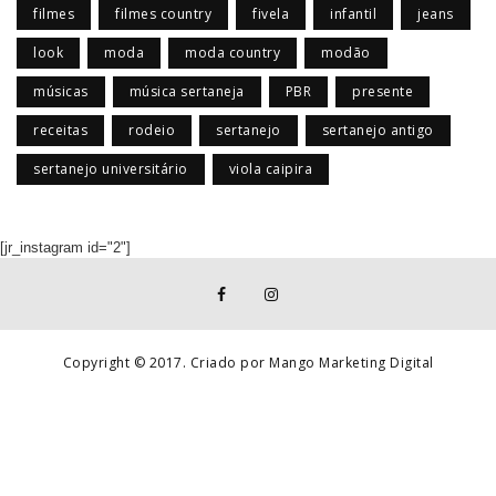
filmes
filmes country
fivela
infantil
jeans
look
moda
moda country
modão
músicas
música sertaneja
PBR
presente
receitas
rodeio
sertanejo
sertanejo antigo
sertanejo universitário
viola caipira
[jr_instagram id="2"]
Copyright © 2017. Criado por Mango Marketing Digital