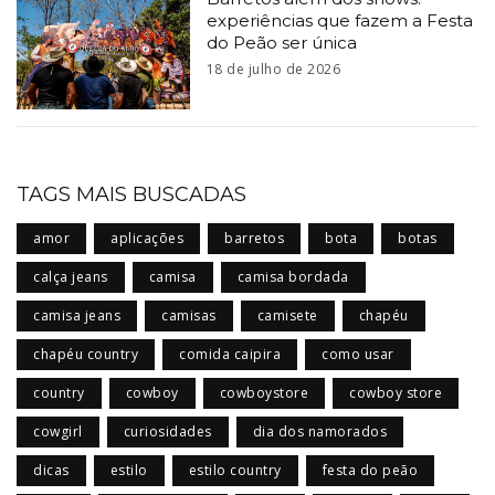
experiências que fazem a Festa
do Peão ser única
18 de julho de 2026
TAGS MAIS BUSCADAS
amor
aplicações
barretos
bota
botas
calça jeans
camisa
camisa bordada
camisa jeans
camisas
camisete
chapéu
chapéu country
comida caipira
como usar
country
cowboy
cowboystore
cowboy store
cowgirl
curiosidades
dia dos namorados
dicas
estilo
estilo country
festa do peão