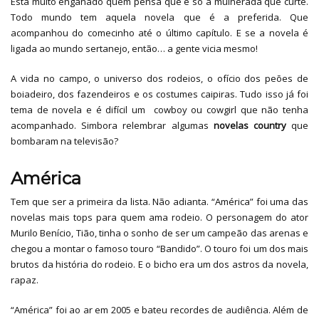
Está muito enganado quem pensa que é só a mulherada que curte.
Todo mundo tem aquela novela que é a preferida. Que
acompanhou do comecinho até o último capítulo. E se a novela é
ligada ao mundo sertanejo, então… a gente vicia mesmo!
A vida no campo, o universo dos rodeios, o ofício dos peões de
boiadeiro, dos fazendeiros e os costumes caipiras. Tudo isso já foi
tema de novela e é difícil um cowboy ou cowgirl que não tenha
acompanhado. Simbora relembrar algumas
novelas country
que
bombaram na televisão?
América
Tem que ser a primeira da lista. Não adianta. “América” foi uma das
novelas mais tops para quem ama rodeio. O personagem do ator
Murilo Benício, Tião, tinha o sonho de ser um campeão das arenas e
chegou a montar o famoso touro “Bandido”. O touro foi um dos mais
brutos da história do rodeio. E o bicho era um dos astros da novela,
rapaz.
“América” foi ao ar em 2005 e bateu recordes de audiência. Além de