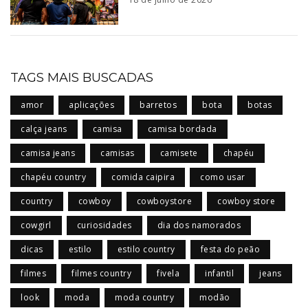
TAGS MAIS BUSCADAS
amor
aplicações
barretos
bota
botas
calça jeans
camisa
camisa bordada
camisa jeans
camisas
camisete
chapéu
chapéu country
comida caipira
como usar
country
cowboy
cowboystore
cowboy store
cowgirl
curiosidades
dia dos namorados
dicas
estilo
estilo country
festa do peão
filmes
filmes country
fivela
infantil
jeans
look
moda
moda country
modão