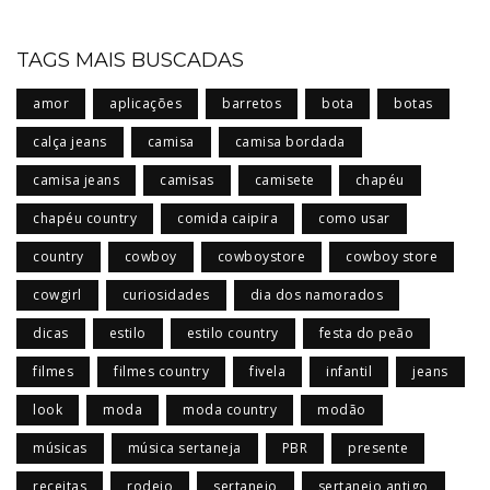
TAGS MAIS BUSCADAS
amor
aplicações
barretos
bota
botas
calça jeans
camisa
camisa bordada
camisa jeans
camisas
camisete
chapéu
chapéu country
comida caipira
como usar
country
cowboy
cowboystore
cowboy store
cowgirl
curiosidades
dia dos namorados
dicas
estilo
estilo country
festa do peão
filmes
filmes country
fivela
infantil
jeans
look
moda
moda country
modão
músicas
música sertaneja
PBR
presente
receitas
rodeio
sertanejo
sertanejo antigo