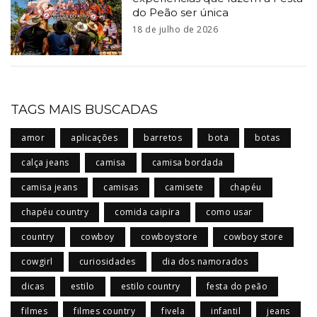
do Peão ser única
18 de julho de 2026
TAGS MAIS BUSCADAS
amor
aplicações
barretos
bota
botas
calça jeans
camisa
camisa bordada
camisa jeans
camisas
camisete
chapéu
chapéu country
comida caipira
como usar
country
cowboy
cowboystore
cowboy store
cowgirl
curiosidades
dia dos namorados
dicas
estilo
estilo country
festa do peão
filmes
filmes country
fivela
infantil
jeans