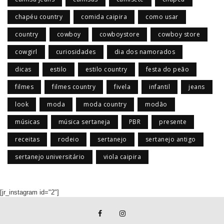
chapéu country
comida caipira
como usar
country
cowboy
cowboystore
cowboy store
cowgirl
curiosidades
dia dos namorados
dicas
estilo
estilo country
festa do peão
filmes
filmes country
fivela
infantil
jeans
look
moda
moda country
modão
músicas
música sertaneja
PBR
presente
receitas
rodeio
sertanejo
sertanejo antigo
sertanejo universitário
viola caipira
[jr_instagram id="2"]