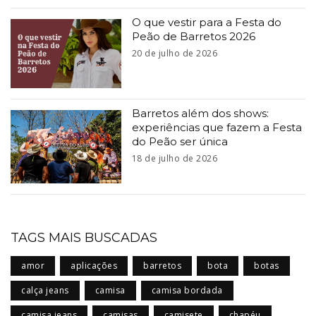
O que vestir para a Festa do
Peão de Barretos 2026
20 de julho de 2026
Barretos além dos shows:
experiências que fazem a Festa
do Peão ser única
18 de julho de 2026
TAGS MAIS BUSCADAS
amor
aplicações
barretos
bota
botas
calça jeans
camisa
camisa bordada
camisa jeans
camisas
camisete
chapéu