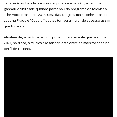
Lauana é conhecida por sua voz potente e versátil, a cantora
ganhou visibilidade quando participou do programa de televisão
“The Voice Brasil” em 2014. Uma das canções mais conhecidas de
Lauana Prado é “Cobaia,” que se tornou um grande sucesso assim
que foi lançado.
Atualmente, a cantora tem um projeto mais recente que lançou em
2023, no disco, a música “Desandei” está entre as mais tocadas no
perfil de Lauana.