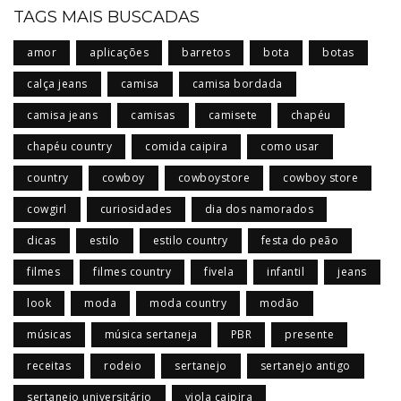
TAGS MAIS BUSCADAS
amor
aplicações
barretos
bota
botas
calça jeans
camisa
camisa bordada
camisa jeans
camisas
camisete
chapéu
chapéu country
comida caipira
como usar
country
cowboy
cowboystore
cowboy store
cowgirl
curiosidades
dia dos namorados
dicas
estilo
estilo country
festa do peão
filmes
filmes country
fivela
infantil
jeans
look
moda
moda country
modão
músicas
música sertaneja
PBR
presente
receitas
rodeio
sertanejo
sertanejo antigo
sertanejo universitário
viola caipira