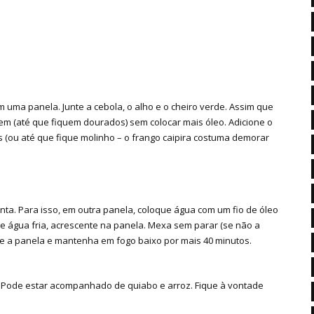
 uma panela. Junte a cebola, o alho e o cheiro verde. Assim que
bem (até que fiquem dourados) sem colocar mais óleo. Adicione o
s (ou até que fique molinho – o frango caipira costuma demorar
ta. Para isso, em outra panela, coloque água com um fio de óleo
 de água fria, acrescente na panela. Mexa sem parar (se não a
pe a panela e mantenha em fogo baixo por mais 40 minutos.
a. Pode estar acompanhado de quiabo e arroz. Fique à vontade