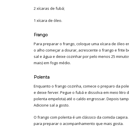
2 xícaras de fubá;
1 xícara de óleo.
Frango
Para preparar o frango, coloque uma xícara de óleo em
o alho começar a dourar, acrescente o frango e frite 
sal e água e deixe cozinhar por pelo menos 25 minuto
mais) em fogo médio.
Polenta
Enquanto o frango cozinha, comece o preparo da polen
e deixe ferver. Pegue o fubá e dissolva em meio litro
polenta empelota) até o caldo engrossar. Depois tam
Adicione sal a gosto.
O frango com polenta é um clássico da comida caipir
para preparar o acompanhamento que mais gosta.