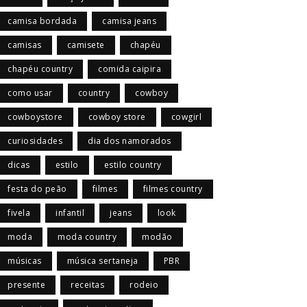
camisa bordada
camisa jeans
camisas
camisete
chapéu
chapéu country
comida caipira
como usar
country
cowboy
cowboystore
cowboy store
cowgirl
curiosidades
dia dos namorados
dicas
estilo
estilo country
festa do peão
filmes
filmes country
fivela
infantil
jeans
look
moda
moda country
modão
músicas
música sertaneja
PBR
presente
receitas
rodeio